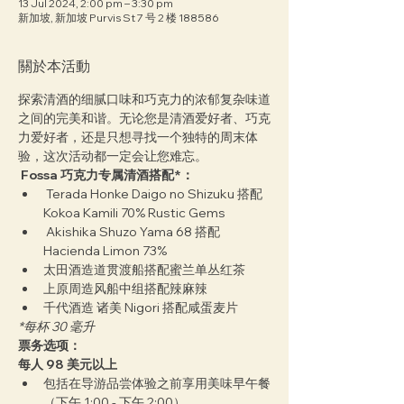
13 Jul 2024, 2:00 pm – 3:30 pm
新加坡, 新加坡 Purvis St 7 号 2 楼 188586
關於本活動
探索清酒的细腻口味和巧克力的浓郁复杂味道
之间的完美和谐。无论您是清酒爱好者、巧克
力爱好者，还是只想寻找一个独特的周末体
验，这次活动都一定会让您难忘。
Fossa 巧克力专属清酒搭配*：
 Terada Honke Daigo no Shizuku 搭配 
Kokoa Kamili 70% Rustic Gems
 Akishika Shuzo Yama 68 搭配 
Hacienda Limon 73%
太田酒造道贯渡船搭配蜜兰单丛红茶
上原周造风船中组搭配辣麻辣
千代酒造 诸美 Nigori 搭配咸蛋麦片
*每杯 30 毫升
票务选项：
每人 98 美元以上
包括在导游品尝体验之前享用美味早午餐
（下午 1:00 - 下午 2:00）