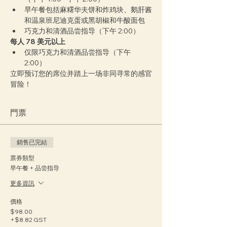
早午餐包括麻糬华夫饼和炸鸡块、鹅肝酱
和温泉班尼迪克蛋或黑胡椒和牛酸面包
巧克力和清酒品尝指导（下午 2:00）
每人 78 美元以上
仅限巧克力和清酒品尝指导（下午 
2:00）
立即预订您的席位并踏上一场非同寻常的感官
冒险！
門票
銷售已完結
票券類型
早午餐 + 品尝指导
更多資訊
價格
$98.00
+$8.82 GST