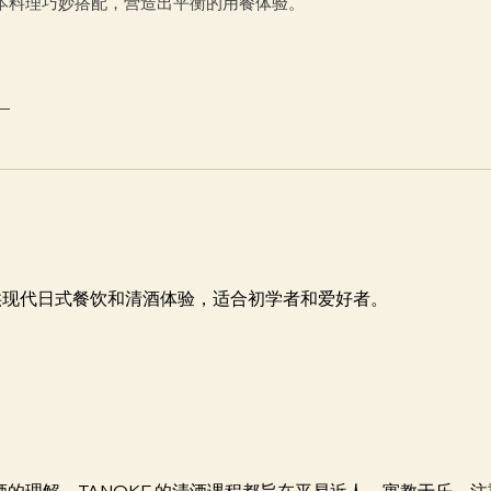
日本料理巧妙搭配，营造出平衡的用餐体验。
 街，提供现代日式餐饮和清酒体验，适合初学者和爱好者。
的理解，TANOKE 的清酒课程都旨在平易近人、寓教于乐、